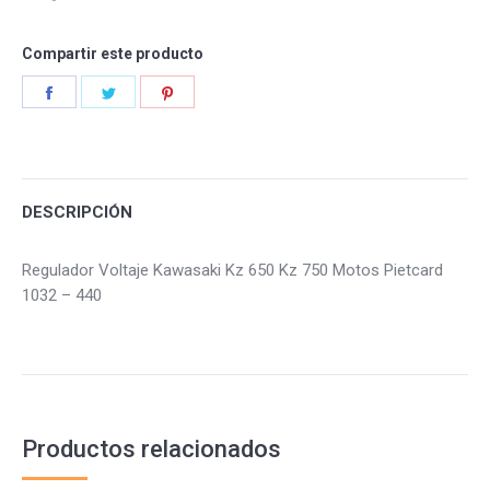
quantity
Compartir este producto
Share
Share
Share
on
on
on
Facebook
Twitter
Pinterest
DESCRIPCIÓN
Regulador Voltaje Kawasaki Kz 650 Kz 750 Motos Pietcard
1032 – 440
Productos relacionados