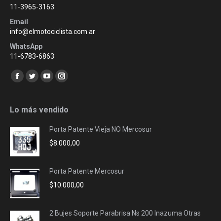
11-3965-3163
Email
info@elmotociclista.com.ar
WhatsApp
11-6783-6863
Encuéntranos en:
Facebook
Twitter
YouTube
Instagram
page
page
page
page
opens
opens
opens
opens
Lo más vendido
in
in
in
in
Porta Patente Vieja NO Mercosur
new
new
new
new
$
8.000,00
window
window
window
window
Porta Patente Mercosur
$
10.000,00
2 Bujes Soporte Parabrisa Ns 200 Inazuma Otras