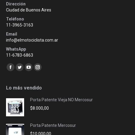
Dirección
Ciudad de Buenos Aires
Teléfono
11-3965-3163
Email
info@elmotociclista.com.ar
WhatsApp
11-6783-6863
Encuéntranos en:
Facebook
Twitter
YouTube
Instagram
page
page
page
page
opens
opens
opens
opens
Lo más vendido
in
in
in
in
Porta Patente Vieja NO Mercosur
new
new
new
new
$
8.000,00
window
window
window
window
Porta Patente Mercosur
$
10.000,00