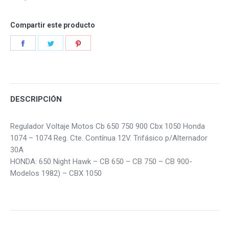
Cbx
quantity
Compartir este producto
Share
Share
Share
on
on
on
Facebook
Twitter
Pinterest
DESCRIPCIÓN
Regulador Voltaje Motos Cb 650 750 900 Cbx 1050 Honda
1074 – 1074 Reg. Cte. Contínua 12V. Trifásico p/Alternador
30A
HONDA: 650 Night Hawk – CB 650 – CB 750 – CB 900-
Modelos 1982) – CBX 1050