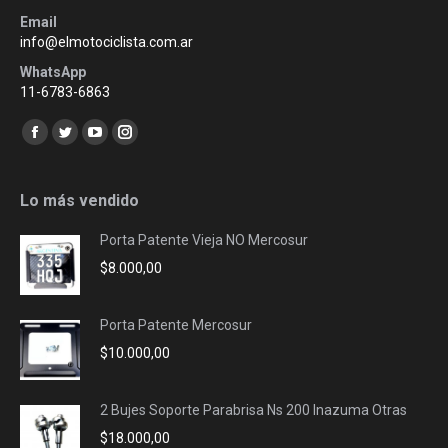
Email
info@elmotociclista.com.ar
WhatsApp
11-6783-6863
Encuéntranos en:
Facebook
Twitter
YouTube
Instagram
page
page
page
page
opens
opens
opens
opens
Lo más vendido
in
in
in
in
Porta Patente Vieja NO Mercosur
new
new
new
new
$
8.000,00
window
window
window
window
Porta Patente Mercosur
$
10.000,00
2 Bujes Soporte Parabrisa Ns 200 Inazuma Otras
$
18.000,00