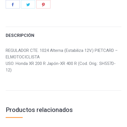
quantity
Share
Share
Share
on
on
on
Facebook
Twitter
Pinterest
DESCRIPCIÓN
REGULADOR CTE. 1024 Alterna (Estabiliza 12V.) PIETCARD –
ELMOTOCICLISTA
USO: Honda XR 200 R Japón-XR 400 R (Cod. Orig.: SH557D-
12)
Productos relacionados