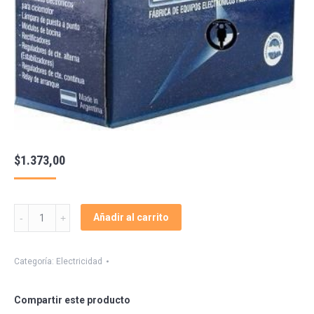
$
1.373,00
Regulador
Añadir al carrito
1024
Pietcard
Xr
Categoría:
Electricidad
200
400
Compartir este producto
R