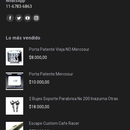
WhatsApp
11-6783-6863
Encuéntranos en:
Facebook
Twitter
YouTube
Instagram
page
page
page
page
opens
opens
opens
opens
Lo más vendido
in
in
in
in
Porta Patente Vieja NO Mercosur
new
new
new
new
$
8.000,00
window
window
window
window
Porta Patente Mercosur
$
10.000,00
2 Bujes Soporte Parabrisa Ns 200 Inazuma Otras
$
18.000,00
Escape Custom Cafe Racer