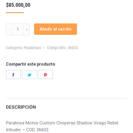
$
85.000,00
Parabrisa
Añadir al carrito
Motos
Custom
15
Categoría:
Parabrisas
Código SKU:
36602
Choperas
quantity
Compartir este producto
Share
Share
Share
on
on
on
Facebook
Twitter
Pinterest
DESCRIPCIÓN
Parabrisa Motos Custom Choperas Shadow Virago Rebel
Intruder – COD. 36602