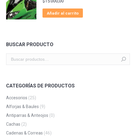
$
15.000,00
Añadir al carrito
BUSCAR PRODUCTO
CATEGORÍAS DE PRODUCTOS
Accesorios
(25)
Alforjas & Baules
(9)
Antiparras & Anteojos
(0)
Cachas
(2)
Cadenas & Correas
(46)