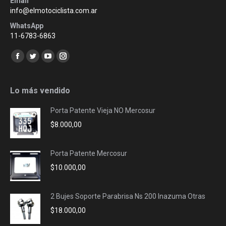
Email
info@elmotociclista.com.ar
WhatsApp
11-6783-6863
Encuéntranos en:
Facebook
Twitter
YouTube
Instagram
page
page
page
page
opens
opens
opens
opens
Lo más vendido
in
in
in
in
Porta Patente Vieja NO Mercosur
new
new
new
new
$
8.000,00
window
window
window
window
Porta Patente Mercosur
$
10.000,00
2 Bujes Soporte Parabrisa Ns 200 Inazuma Otras
$
18.000,00