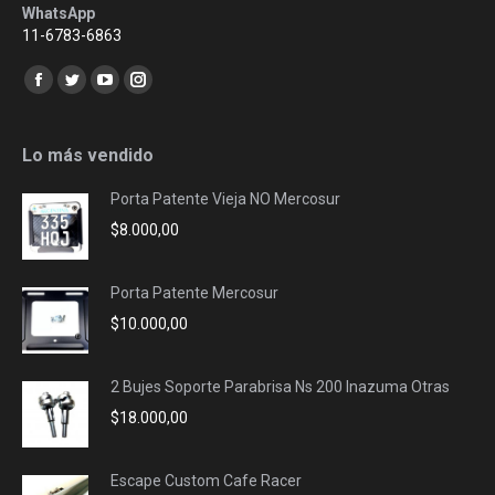
WhatsApp
11-6783-6863
Encuéntranos en:
Facebook
Twitter
YouTube
Instagram
page
page
page
page
opens
opens
opens
opens
Lo más vendido
in
in
in
in
Porta Patente Vieja NO Mercosur
new
new
new
new
$
8.000,00
window
window
window
window
Porta Patente Mercosur
$
10.000,00
2 Bujes Soporte Parabrisa Ns 200 Inazuma Otras
$
18.000,00
Escape Custom Cafe Racer