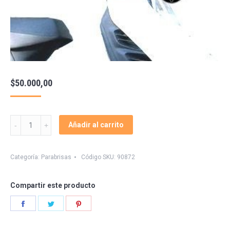
$
50.000,00
Parabrisa
Añadir al carrito
Elite
150
Honda
Categoría:
Parabrisas
Código SKU:
90872
Scooter
quantity
Compartir este producto
Share
Share
Share
on
on
on