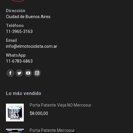
Dirección
Ciudad de Buenos Aires
Teléfono
11-3965-3163
Email
info@elmotociclista.com.ar
WhatsApp
11-6783-6863
Encuéntranos en:
Facebook
Twitter
YouTube
Instagram
page
page
page
page
opens
opens
opens
opens
Lo más vendido
in
in
in
in
Porta Patente Vieja NO Mercosur
new
new
new
new
$
8.000,00
window
window
window
window
Porta Patente Mercosur