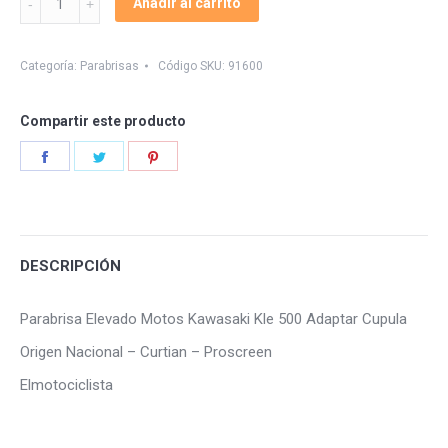
Añadir al carrito
Elevado
Kle
500
Categoría:
Parabrisas
Código SKU:
91600
Adaptar
quantity
Compartir este producto
Share
Share
Share
on
on
on
Facebook
Twitter
Pinterest
DESCRIPCIÓN
Parabrisa Elevado Motos Kawasaki Kle 500 Adaptar Cupula
Origen Nacional – Curtian – Proscreen
Elmotociclista