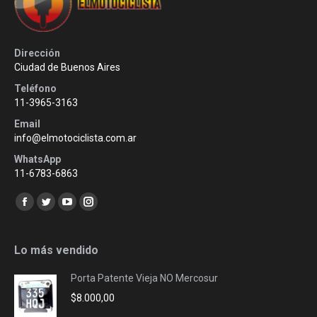
Dirección
Ciudad de Buenos Aires
Teléfono
11-3965-3163
Email
info@elmotociclista.com.ar
WhatsApp
11-6783-6863
Encuéntranos en:
Facebook
Twitter
YouTube
Instagram
page
page
page
page
opens
opens
opens
opens
Lo más vendido
in
in
in
in
Porta Patente Vieja NO Mercosur
new
new
new
new
$
8.000,00
window
window
window
window