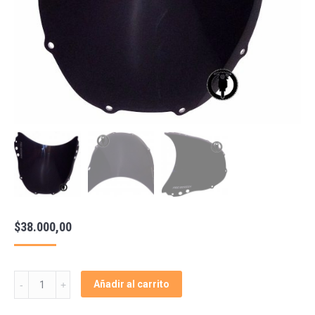
$
38.000,00
Parabrisa
Añadir al carrito
Cbr
900