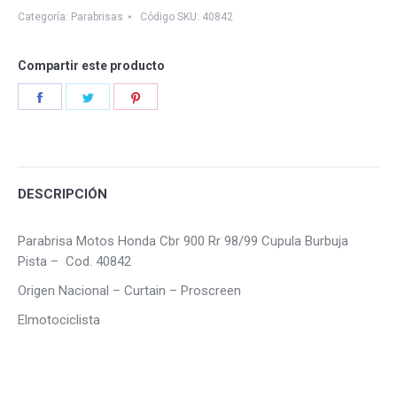
Rr
Categoría:
Parabrisas
Código SKU:
40842
98/99
quantity
Compartir este producto
Share
Share
Share
on
on
on
Facebook
Twitter
Pinterest
DESCRIPCIÓN
Parabrisa Motos Honda Cbr 900 Rr 98/99 Cupula Burbuja
Pista – Cod. 40842
Origen Nacional – Curtain – Proscreen
Elmotociclista