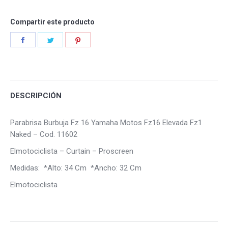
Compartir este producto
Share
Share
Share
on
on
on
Facebook
Twitter
Pinterest
DESCRIPCIÓN
Parabrisa Burbuja Fz 16 Yamaha Motos Fz16 Elevada Fz1
Naked – Cod. 11602
Elmotociclista – Curtain – Proscreen
Medidas: *Alto: 34 Cm *Ancho: 32 Cm
Elmotociclista