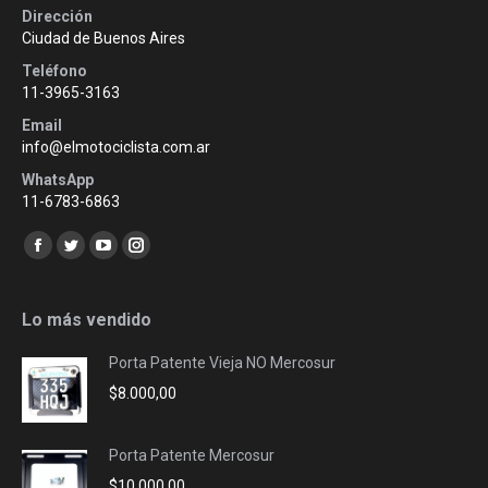
Dirección
Ciudad de Buenos Aires
Teléfono
11-3965-3163
Email
info@elmotociclista.com.ar
WhatsApp
11-6783-6863
Encuéntranos en:
Facebook
Twitter
YouTube
Instagram
page
page
page
page
opens
opens
opens
opens
Lo más vendido
in
in
in
in
Porta Patente Vieja NO Mercosur
new
new
new
new
$
8.000,00
window
window
window
window
Porta Patente Mercosur
$
10.000,00