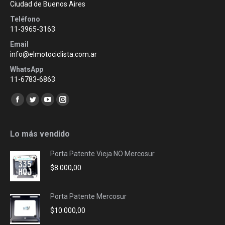
Ciudad de Buenos Aires
Teléfono
11-3965-3163
Email
info@elmotociclista.com.ar
WhatsApp
11-6783-6863
Encuéntranos en:
Facebook
Twitter
YouTube
Instagram
page
page
page
page
opens
opens
opens
opens
Lo más vendido
in
in
in
in
Porta Patente Vieja NO Mercosur
new
new
new
new
$
8.000,00
window
window
window
window
Porta Patente Mercosur
$
10.000,00