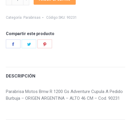
Bmw
R
1200
Categoría:
Parabrisas
Código SKU:
90231
Gs
Adventure
Compartir este producto
quantity
Share
Share
Share
on
on
on
Facebook
Twitter
Pinterest
DESCRIPCIÓN
Parabrisa Motos Bmw R 1200 Gs Adventure Cupula A Pedido
Burbuja – ORIGEN ARGENTINA – ALTO 46 CM – Cod. 90231