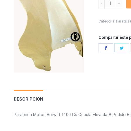
Parabrisa
Bmw
R
1100
Categoría:
Parabris
Gs
quantity
Compartir este 
Share
Sha
on
on
Facebook
Twi
DESCRIPCIÓN
Parabrisa Motos Bmw R 1100 Gs Cupula Elevada A Pedido 