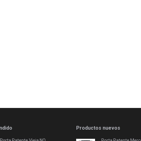
ndido
Productos nuevos
Porta Patente Vieja NO
Porta Patente Merc