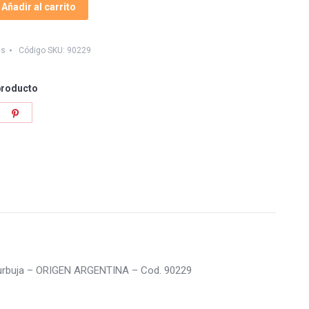
Añadir al carrito
as
Código SKU:
90229
producto
re
Share
on
tter
Pinterest
Burbuja – ORIGEN ARGENTINA – Cod. 90229