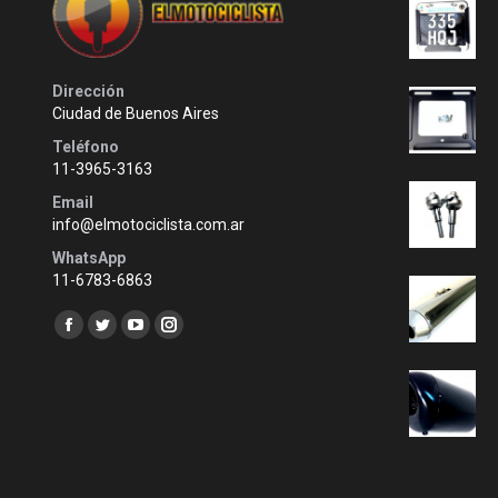
Dirección
Ciudad de Buenos Aires
Teléfono
11-3965-3163
Email
info@elmotociclista.com.ar
WhatsApp
11-6783-6863
Encuéntranos en:
Facebook
Twitter
YouTube
Instagram
page
page
page
page
opens
opens
opens
opens
in
in
in
in
new
new
new
new
window
window
window
window