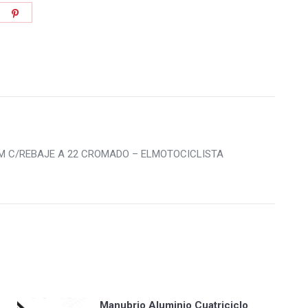
re
Share
on
tter
Pinterest
M C/REBAJE A 22 CROMADO – ELMOTOCICLISTA
Manubrio Aluminio Cuatriciclo