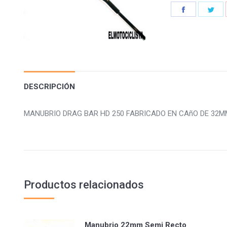
Share
Sha
on
on
Facebook
Twi
DESCRIPCIÓN
MANUBRIO DRAG BAR HD 250 FABRICADO EN CAñO DE 32M
Productos relacionados
Manubrio 22mm Semi Recto