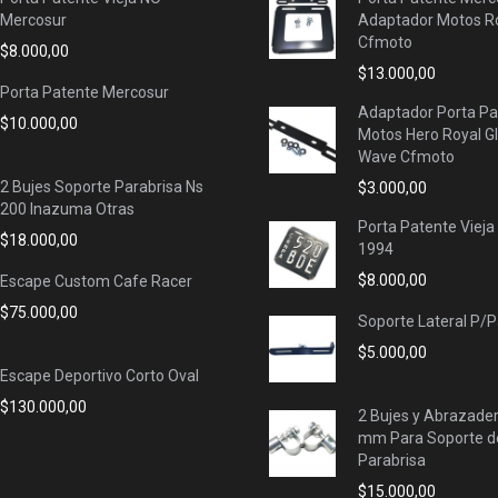
Mercosur
Adaptador Motos Ro
Cfmoto
$
8.000,00
$
13.000,00
Porta Patente Mercosur
Adaptador Porta Pa
$
10.000,00
Motos Hero Royal G
Wave Cfmoto
2 Bujes Soporte Parabrisa Ns
$
3.000,00
200 Inazuma Otras
Porta Patente Vieja
$
18.000,00
1994
$
8.000,00
Escape Custom Cafe Racer
$
75.000,00
Soporte Lateral P/
$
5.000,00
Escape Deportivo Corto Oval
$
130.000,00
2 Bujes y Abrazade
mm Para Soporte d
Parabrisa
$
15.000,00