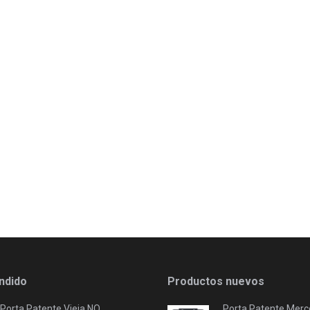
ndido
Productos nuevos
Porta Patente Vieja NO
Porta Patente Merc