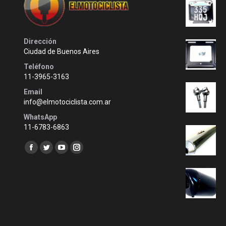
Dirección
Ciudad de Buenos Aires
Teléfono
11-3965-3163
Email
info@elmotociclista.com.ar
WhatsApp
11-6783-6863
Encuéntranos en:
Facebook
Twitter
YouTube
Instagram
page
page
page
page
opens
opens
opens
opens
in
in
in
in
new
new
new
new
window
window
window
window