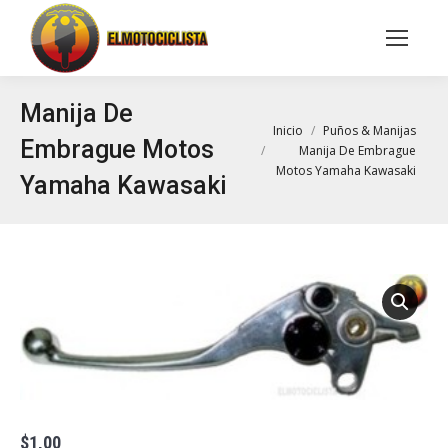
Buscar:
Manija De
Estás aquí:
Inicio
Puños & Manijas
Embrague Motos
Manija De Embrague
Motos Yamaha Kawasaki
Yamaha Kawasaki
$
1,00