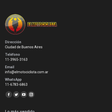
Dirección
Ciudad de Buenos Aires
Teléfono
11-3965-3163
Email
info@elmotociclista.com.ar
WhatsApp
11-6783-6863
Encuéntranos en:
Facebook
Twitter
YouTube
Instagram
page
page
page
page
opens
opens
opens
opens
Lo más vendido