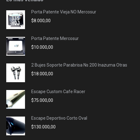
in
in
in
in
Porta Patente Vieja NO Mercosur
new
new
new
new
$
8.000,00
window
window
window
window
Porta Patente Mercosur
$
10.000,00
2 Bujes Soporte Parabrisa Ns 200 Inazuma Otras
$
18.000,00
Escape Custom Cafe Racer
$
75.000,00
Escape Deportivo Corto Oval
$
130.000,00