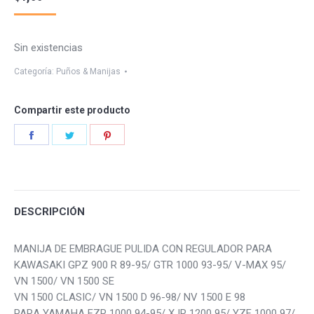
Sin existencias
Categoría:
Puños & Manijas
Compartir este producto
Share
Share
Share
on
on
on
Facebook
Twitter
Pinterest
DESCRIPCIÓN
MANIJA DE EMBRAGUE PULIDA CON REGULADOR PARA
KAWASAKI GPZ 900 R 89-95/ GTR 1000 93-95/ V-MAX 95/
VN 1500/ VN 1500 SE
VN 1500 CLASIC/ VN 1500 D 96-98/ NV 1500 E 98
PARA YAMAHA FZR 1000 94-95/ XJR 1200 95/ YZF 1000 97/