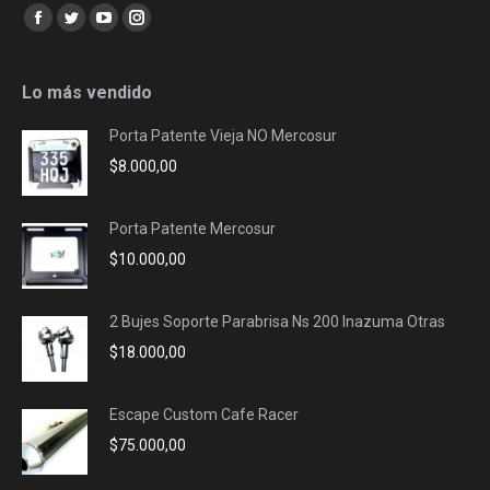
Encuéntranos en:
Facebook
Twitter
YouTube
Instagram
page
page
page
page
opens
opens
opens
opens
Lo más vendido
in
in
in
in
Porta Patente Vieja NO Mercosur
new
new
new
new
$
8.000,00
window
window
window
window
Porta Patente Mercosur
$
10.000,00
2 Bujes Soporte Parabrisa Ns 200 Inazuma Otras
$
18.000,00
Escape Custom Cafe Racer
$
75.000,00