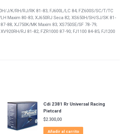
50H/J/K/RH/RJ/RK 81-83; FJ600L/LC 84; FZ600S/SC/T/TC
K/LH Maxim 80-83; XJ650RJ Seca 82; XS650H/SH/SJ/SK 81-
87-88; XJ750K/MK Maxim 83; XS750SE/SF 78-79;
XV920RH/RJ 81-82; FZR1000 87-90; FJ1100 84-85; FJ1200
Cdi 2381 Rr Universal Racing
Pietcard
$
2.300,00
Añadir al carrito