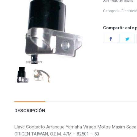
Sin existencias
Categoría:
Electrici
Compartir este 
Share
Sha
on
on
Facebook
Twi
DESCRIPCIÓN
Llave Contacto Arranque Yamaha Virago Motos Maxim Sec
ORIGEN TAIWAN, O.E.M. 47M – 82501 – 50