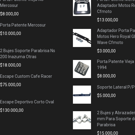
Mercosur
Adaptador Motos Ro
Cfmoto
$
8.000,00
$
13.000,00
Porta Patente Mercosur
Adaptador Porta Pa
$
10.000,00
Motos Hero Royal G
Wave Cfmoto
2 Bujes Soporte Parabrisa Ns
$
3.000,00
200 Inazuma Otras
Porta Patente Vieja
$
18.000,00
1994
$
8.000,00
Escape Custom Cafe Racer
$
75.000,00
Soporte Lateral P/
$
5.000,00
Escape Deportivo Corto Oval
$
130.000,00
2 Bujes y Abrazade
mm Para Soporte d
Parabrisa
$
15.000,00