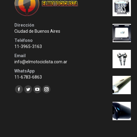
Dirección
Ciudad de Buenos Aires
Teléfono
11-3965-3163
Email
info@elmotociclista.com.ar
WhatsApp
11-6783-6863
Encuéntranos en:
Facebook
Twitter
YouTube
Instagram
page
page
page
page
opens
opens
opens
opens
in
in
in
in
new
new
new
new
window
window
window
window