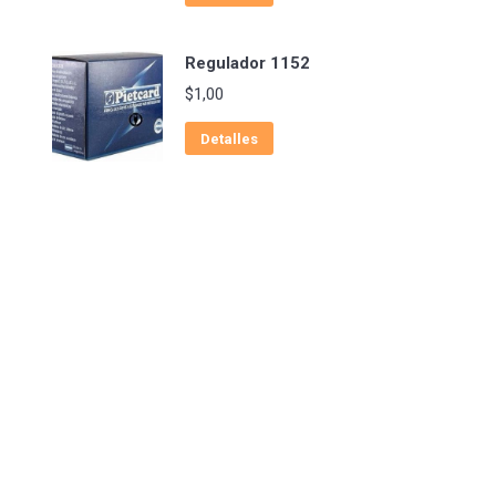
Regulador 1152
$
1,00
Detalles