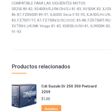
COMPATIBLE PARA LAS SIGUIENTES MOTOS:
SR250 80-82; XS400H/RJ/RK/SH/SJ 81-83; XV500K 83; XJ5
86-87; FZR600R 89-97; XJ600S Seca II 92-93; XJ650G/H/J/
83; FZ700T/TC 87; FZ750N/S/SC/U/UC 85-88; FZR750RT/RU 
XV750H/J/K/MK Virago 81-83; XS850LH/SH 81; XJ900RK 83; 
91-93
Productos relacionados
Cdi Suzuki Dr 250 350 Pietcard
2259
$
1,00
Detalles