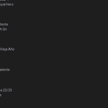
yal Hero
tente
lh Gn
 Vieja Año
Patente
ra 22/25
e