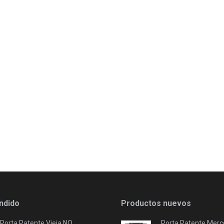
ndido
Productos nuevos
Porta Patente Vieja NO
Porta Patente Merc