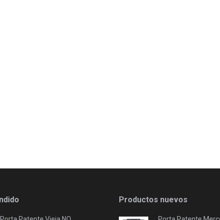
ndido
Productos nuevos
Porta Patente Vieja NO
Porta Patente Merc