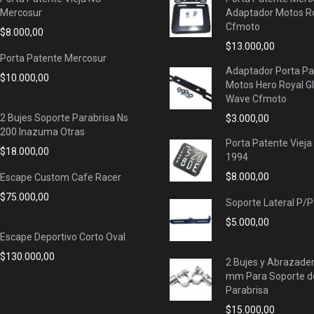
Mercosur
Adaptador Motos Ro
Cfmoto
$
8.000,00
$
13.000,00
Porta Patente Mercosur
Adaptador Porta Pa
$
10.000,00
Motos Hero Royal G
Wave Cfmoto
2 Bujes Soporte Parabrisa Ns
$
3.000,00
200 Inazuma Otras
Porta Patente Vieja
$
18.000,00
1994
$
8.000,00
Escape Custom Cafe Racer
$
75.000,00
Soporte Lateral P/
$
5.000,00
Escape Deportivo Corto Oval
$
130.000,00
2 Bujes y Abrazade
mm Para Soporte d
Parabrisa
$
15.000,00