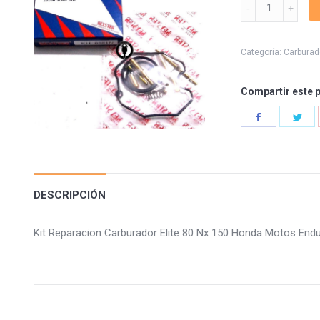
Kit
Reparacion
Carburador
Elite
Categoría:
Carburad
80
Nx
Compartir este 
150
quantity
Share
Sha
on
on
Facebook
Twi
DESCRIPCIÓN
Kit Reparacion Carburador Elite 80 Nx 150 Honda Motos E