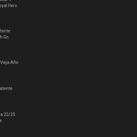
yal Hero
tente
lh Gn
 Vieja Año
Patente
ra 22/25
e