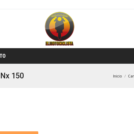
TIENDA ONLINE
TO
 Nx 150
Estás aquí:
Inicio
Ca