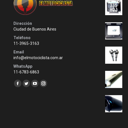
Dirección
Ciudad de Buenos Aires
Teléfono
11-3965-3163
Email
info@elmotociclista.com.ar
WhatsApp
11-6783-6863
Encuéntranos en:
Facebook
Twitter
YouTube
Instagram
page
page
page
page
opens
opens
opens
opens
in
in
in
in
new
new
new
new
window
window
window
window