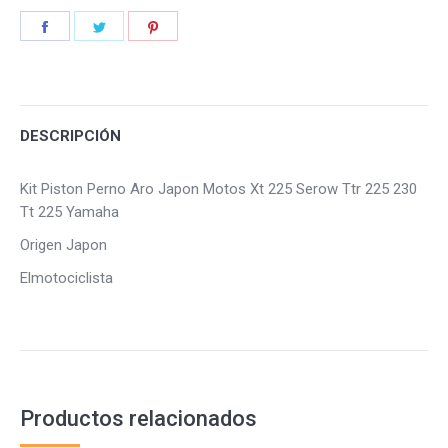
Share
Share
Share
on
on
on
Facebook
Twitter
Pinterest
DESCRIPCIÓN
Kit Piston Perno Aro Japon Motos Xt 225 Serow Ttr 225 230
Tt 225 Yamaha
Origen Japon
Elmotociclista
Productos relacionados