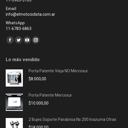
Email
info@elmotociclista.com.ar
WhatsApp
11-6783-6863
Encuéntranos en:
Facebook
Twitter
YouTube
Instagram
page
page
page
page
opens
opens
opens
opens
Lo más vendido
in
in
in
in
Porta Patente Vieja NO Mercosur
new
new
new
new
$
8.000,00
window
window
window
window
Porta Patente Mercosur
$
10.000,00
2 Bujes Soporte Parabrisa Ns 200 Inazuma Otras
$
18.000,00