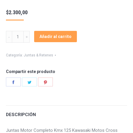
$
2.300,00
Juntas
Añadir al carrito
Motor
Completo
Kmx
Categoría:
Juntas & Retenes
125
quantity
Compartir este producto
Share
Share
Share
on
on
on
Facebook
Twitter
Pinterest
DESCRIPCIÓN
Juntas Motor Completo Kmx 125 Kawasaki Motos Cross