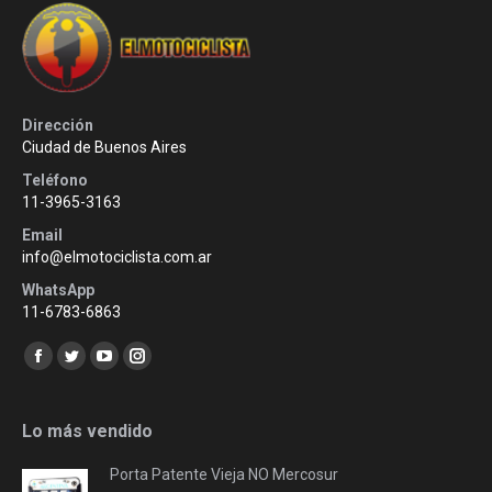
Dirección
Ciudad de Buenos Aires
Teléfono
11-3965-3163
Email
info@elmotociclista.com.ar
WhatsApp
11-6783-6863
Encuéntranos en:
Facebook
Twitter
YouTube
Instagram
page
page
page
page
opens
opens
opens
opens
Lo más vendido
in
in
in
in
Porta Patente Vieja NO Mercosur
new
new
new
new