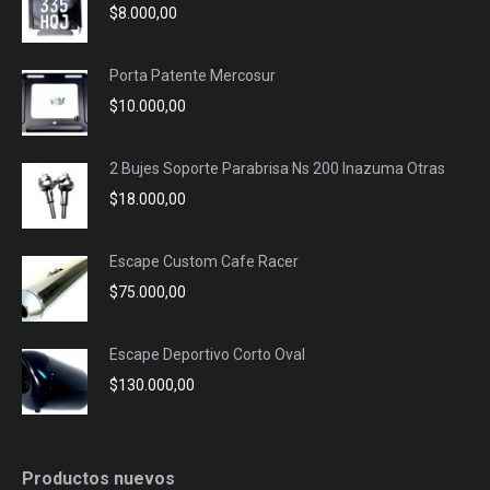
$
8.000,00
window
window
window
window
Porta Patente Mercosur
$
10.000,00
2 Bujes Soporte Parabrisa Ns 200 Inazuma Otras
$
18.000,00
Escape Custom Cafe Racer
$
75.000,00
Escape Deportivo Corto Oval
$
130.000,00
Productos nuevos