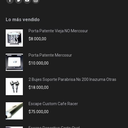
Facebook
Twitter
YouTube
Instagram
page
page
page
page
opens
opens
opens
opens
Lo más vendido
in
in
in
in
Porta Patente Vieja NO Mercosur
new
new
new
new
$
8.000,00
window
window
window
window
Porta Patente Mercosur
$
10.000,00
2 Bujes Soporte Parabrisa Ns 200 Inazuma Otras
$
18.000,00
Escape Custom Cafe Racer
$
75.000,00