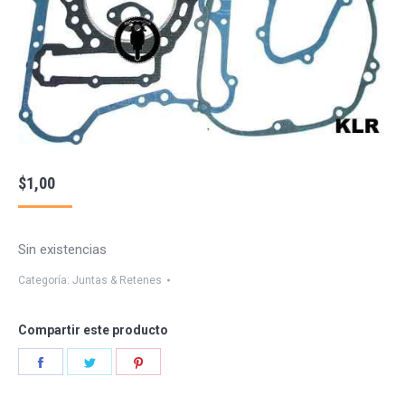
$
1,00
Sin existencias
Categoría:
Juntas & Retenes
Compartir este producto
Share
Share
Share
on
on
on