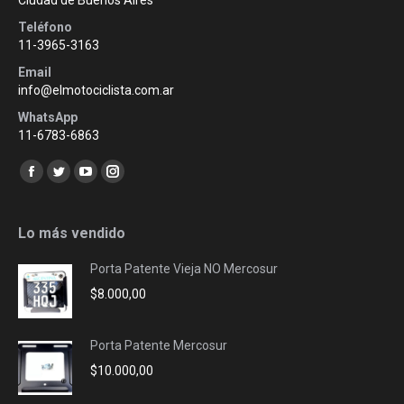
Ciudad de Buenos Aires
Teléfono
11-3965-3163
Email
info@elmotociclista.com.ar
WhatsApp
11-6783-6863
Encuéntranos en:
Facebook
Twitter
YouTube
Instagram
page
page
page
page
opens
opens
opens
opens
Lo más vendido
in
in
in
in
Porta Patente Vieja NO Mercosur
new
new
new
new
$
8.000,00
window
window
window
window
Porta Patente Mercosur
$
10.000,00