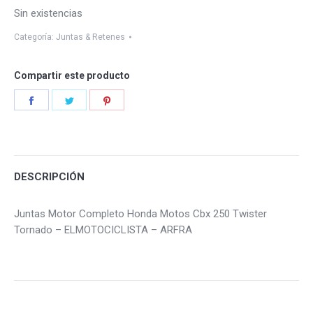
Sin existencias
Categoría:
Juntas & Retenes
Compartir este producto
Share
Share
Share
on
on
on
Facebook
Twitter
Pinterest
DESCRIPCIÓN
Juntas Motor Completo Honda Motos Cbx 250 Twister
Tornado – ELMOTOCICLISTA – ARFRA