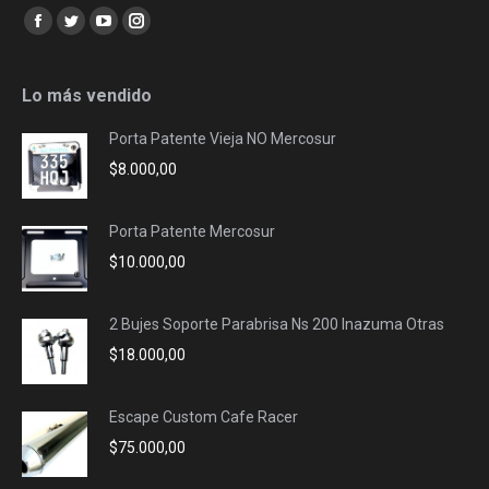
Encuéntranos en:
Facebook
Twitter
YouTube
Instagram
page
page
page
page
opens
opens
opens
opens
Lo más vendido
in
in
in
in
Porta Patente Vieja NO Mercosur
new
new
new
new
$
8.000,00
window
window
window
window
Porta Patente Mercosur
$
10.000,00
2 Bujes Soporte Parabrisa Ns 200 Inazuma Otras
$
18.000,00
Escape Custom Cafe Racer
$
75.000,00