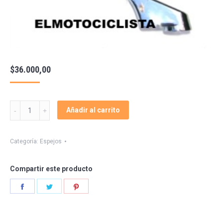
$
36.000,00
ESPEJO
Añadir al carrito
UNIVERSAL
OVALADO
CHICO
Categoría:
Espejos
quantity
Compartir este producto
Share
Share
Share
on
on
on
Facebook
Twitter
Pinterest