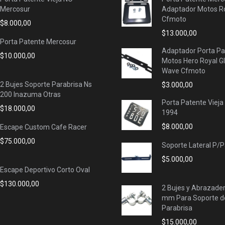
Mercosur
Adaptador Motos Ro
Cfmoto
$
8.000,00
$
13.000,00
Porta Patente Mercosur
Adaptador Porta Pa
$
10.000,00
Motos Hero Royal G
Wave Cfmoto
2 Bujes Soporte Parabrisa Ns
$
3.000,00
200 Inazuma Otras
Porta Patente Vieja
$
18.000,00
1994
$
8.000,00
Escape Custom Cafe Racer
$
75.000,00
Soporte Lateral P/
$
5.000,00
Escape Deportivo Corto Oval
$
130.000,00
2 Bujes y Abrazade
mm Para Soporte d
Parabrisa
$
15.000,00