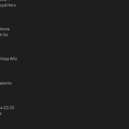
yal Hero
tente
lh Gn
 Vieja Año
Patente
ra 22/25
e