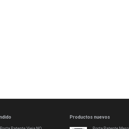
ndido
Productos nuevos
Porta Patente Vieja NO
Porta Patente Merc