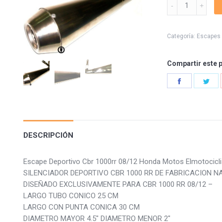
Escape
Deportivo
Cbr
1000rr
Categoría:
Escapes 
08/12
quantity
Compartir este 
Share
Sha
on
on
Facebook
Twi
DESCRIPCIÓN
Escape Deportivo Cbr 1000rr 08/12 Honda Motos Elmotocic
SILENCIADOR DEPORTIVO CBR 1000 RR DE FABRICACION 
DISEÑADO EXCLUSIVAMENTE PARA CBR 1000 RR 08/12 –
LARGO TUBO CONICO 25 CM
LARGO CON PUNTA CONICA 30 CM
DIAMETRO MAYOR 4.5″ DIAMETRO MENOR 2″