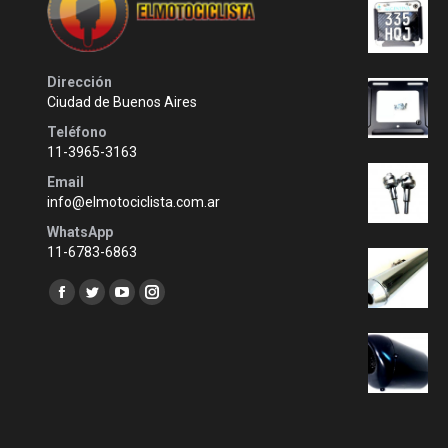
Dirección
Ciudad de Buenos Aires
Teléfono
11-3965-3163
Email
info@elmotociclista.com.ar
WhatsApp
11-6783-6863
Encuéntranos en:
Facebook
Twitter
YouTube
Instagram
page
page
page
page
opens
opens
opens
opens
in
in
in
in
new
new
new
new
window
window
window
window