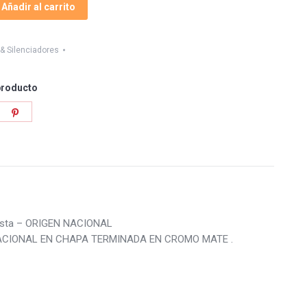
Añadir al carrito
& Silenciadores
producto
re
Share
on
tter
Pinterest
lista – ORIGEN NACIONAL
NACIONAL EN CHAPA TERMINADA EN CROMO MATE .