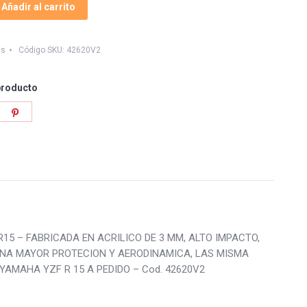
Añadir al carrito
as
Código SKU:
42620V2
producto
re
Share
on
tter
Pinterest
s R15 – FABRICADA EN ACRILICO DE 3 MM, ALTO IMPACTO,
NA MAYOR PROTECION Y AERODINAMICA, LAS MISMA
YAMAHA YZF R 15 A PEDIDO – Cod. 42620V2