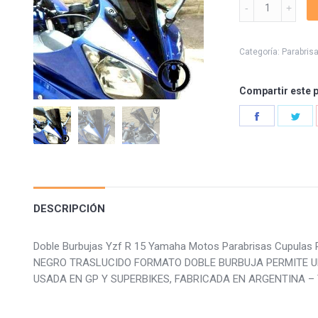
Doble
Burbujas
Yzf
R
Categoría:
Parabris
15
quantity
Compartir este 
Share
Sha
on
on
Facebook
Twi
DESCRIPCIÓN
Doble Burbujas Yzf R 15 Yamaha Motos Parabrisas Cupula
NEGRO TRASLUCIDO FORMATO DOBLE BURBUJA PERMITE U
USADA EN GP Y SUPERBIKES, FABRICADA EN ARGENTINA – 