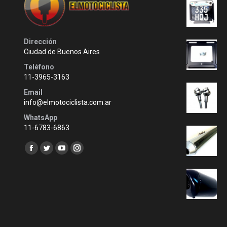
Dirección
Ciudad de Buenos Aires
Teléfono
11-3965-3163
Email
info@elmotociclista.com.ar
WhatsApp
11-6783-6863
Encuéntranos en:
Facebook
Twitter
YouTube
Instagram
page
page
page
page
opens
opens
opens
opens
in
in
in
in
new
new
new
new
window
window
window
window