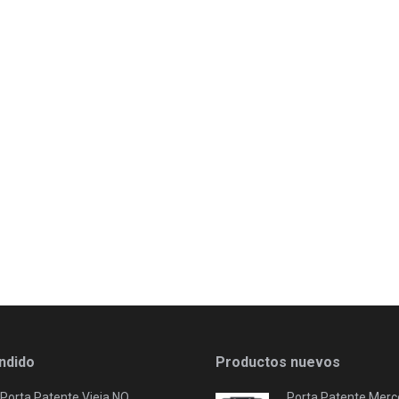
ndido
Productos nuevos
Porta Patente Vieja NO
Porta Patente Merc