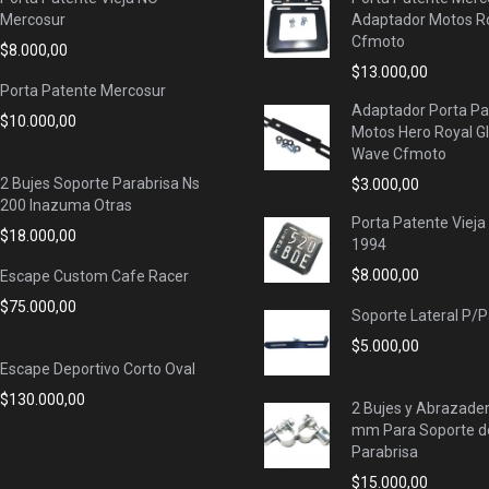
Mercosur
Adaptador Motos Ro
Cfmoto
$
8.000,00
$
13.000,00
Porta Patente Mercosur
Adaptador Porta Pa
$
10.000,00
Motos Hero Royal G
Wave Cfmoto
2 Bujes Soporte Parabrisa Ns
$
3.000,00
200 Inazuma Otras
Porta Patente Vieja
$
18.000,00
1994
$
8.000,00
Escape Custom Cafe Racer
$
75.000,00
Soporte Lateral P/
$
5.000,00
Escape Deportivo Corto Oval
$
130.000,00
2 Bujes y Abrazade
mm Para Soporte d
Parabrisa
$
15.000,00