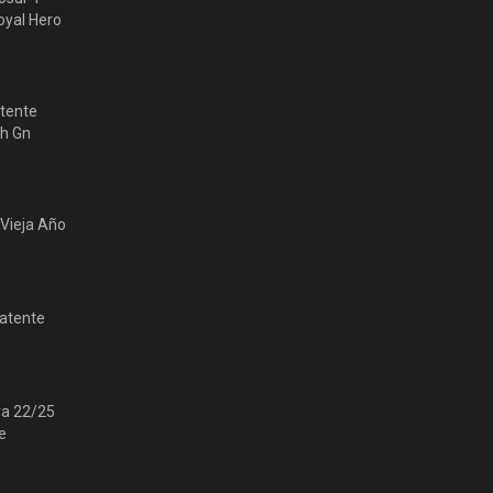
yal Hero
tente
lh Gn
 Vieja Año
Patente
ra 22/25
e