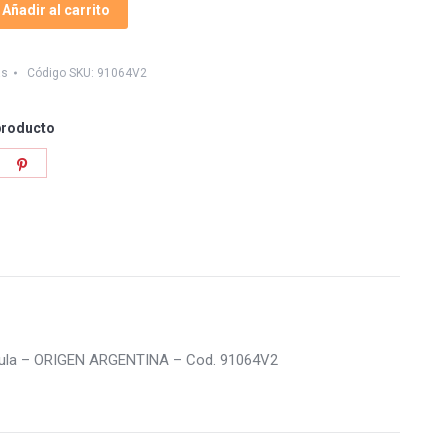
Añadir al carrito
as
Código SKU:
91064V2
producto
re
Share
on
tter
Pinterest
upula – ORIGEN ARGENTINA – Cod. 91064V2