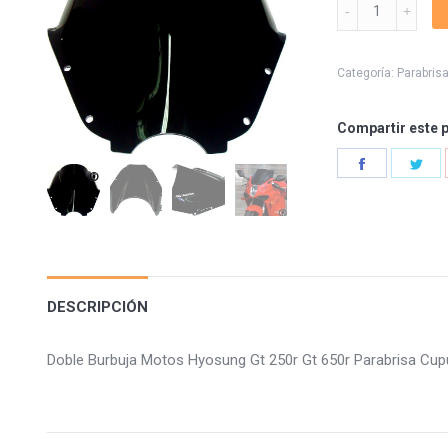
Doble
Burbuja
Hyosung
Gt
Categoría:
Parabris
250r
650r
Compartir este 
quantity
Share
Sha
on
on
Facebook
Twi
DESCRIPCIÓN
Doble Burbuja Motos Hyosung Gt 250r Gt 650r Parabrisa C