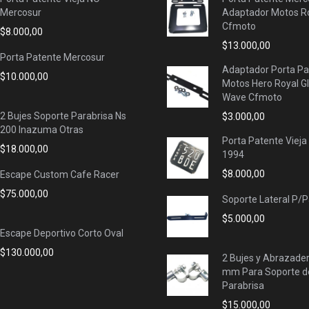
Mercosur
Adaptador Motos Ro
Cfmoto
$
8.000,00
$
13.000,00
Porta Patente Mercosur
Adaptador Porta Pa
$
10.000,00
Motos Hero Royal G
Wave Cfmoto
2 Bujes Soporte Parabrisa Ns
$
3.000,00
200 Inazuma Otras
Porta Patente Vieja
$
18.000,00
1994
$
8.000,00
Escape Custom Cafe Racer
$
75.000,00
Soporte Lateral P/
$
5.000,00
Escape Deportivo Corto Oval
$
130.000,00
2 Bujes y Abrazade
mm Para Soporte d
Parabrisa
$
15.000,00