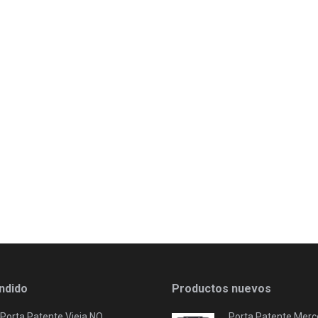
ndido
Productos nuevos
Porta Patente Vieja NO
Porta Patente Merc