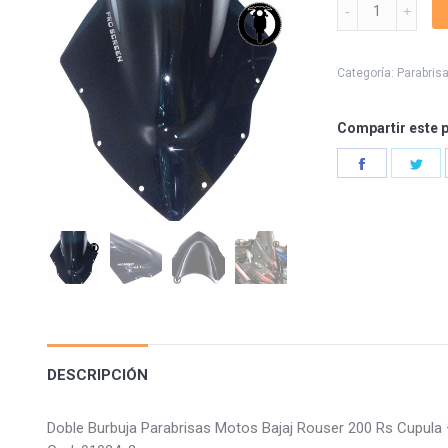
Doble
Burbuja
Bajaj
Rouser
Categoría:
Parabris
200
Rs
Compartir este 
quantity
Share
Sha
on
on
Facebook
Twi
DESCRIPCIÓN
Doble Burbuja Parabrisas Motos Bajaj Rouser 200 Rs Cup