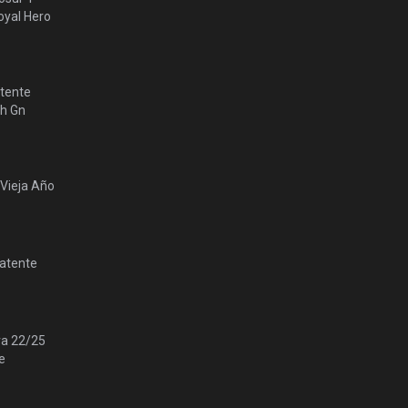
yal Hero
tente
lh Gn
 Vieja Año
Patente
ra 22/25
e