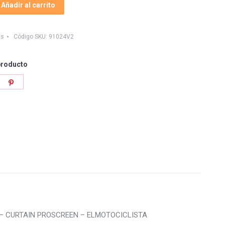
Añadir al carrito
as
Código SKU:
91024V2
producto
re
Share
on
tter
Pinterest
ula – CURTAIN PROSCREEN – ELMOTOCICLISTA