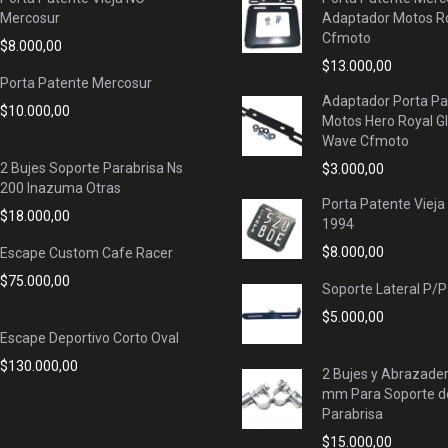
Mercosur
Adaptador Motos Ro
Cfmoto
$
8.000,00
$
13.000,00
Porta Patente Mercosur
Adaptador Porta Pa
$
10.000,00
Motos Hero Royal G
Wave Cfmoto
2 Bujes Soporte Parabrisa Ns
$
3.000,00
200 Inazuma Otras
Porta Patente Vieja
$
18.000,00
1994
$
8.000,00
Escape Custom Cafe Racer
$
75.000,00
Soporte Lateral P/
$
5.000,00
Escape Deportivo Corto Oval
$
130.000,00
2 Bujes y Abrazade
mm Para Soporte d
Parabrisa
$
15.000,00