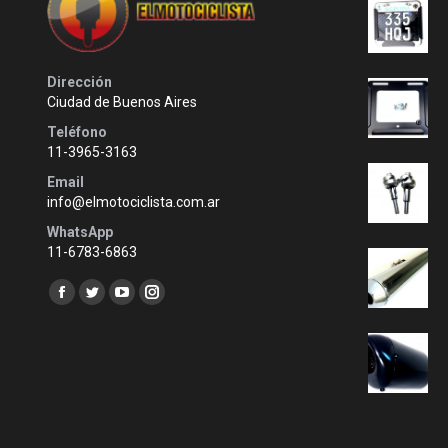
Dirección
Ciudad de Buenos Aires
Teléfono
11-3965-3163
Email
info@elmotociclista.com.ar
WhatsApp
11-6783-6863
Encuéntranos en:
Facebook
Twitter
YouTube
Instagram
page
page
page
page
opens
opens
opens
opens
in
in
in
in
new
new
new
new
window
window
window
window