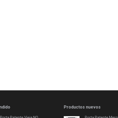
ndido
Productos nuevos
Porta Patente Vieja NO
Porta Patente Merc