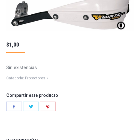
$
1,00
Sin existencias
Categoría:
Protectores
Compartir este producto
Share
Share
Share
on
on
on
Facebook
Twitter
Pinterest