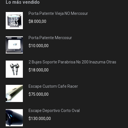
opens
opens
opens
opens
Lo más vendido
in
in
in
in
Porta Patente Vieja NO Mercosur
new
new
new
new
$
8.000,00
window
window
window
window
Porta Patente Mercosur
$
10.000,00
2 Bujes Soporte Parabrisa Ns 200 Inazuma Otras
$
18.000,00
Escape Custom Cafe Racer
$
75.000,00
Escape Deportivo Corto Oval
$
130.000,00