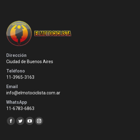
Dirección
Ciudad de Buenos Aires
Teléfono
11-3965-3163
Email
info@elmotociclista.com.ar
WhatsApp
11-6783-6863
Encuéntranos en:
Facebook
Twitter
YouTube
Instagram
page
page
page
page