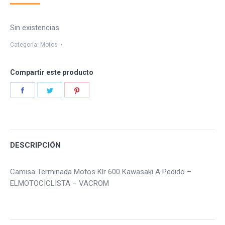
Sin existencias
Categoría:
Motos
Compartir este producto
Share
Share
Share
on
on
on
Facebook
Twitter
Pinterest
DESCRIPCIÓN
Camisa Terminada Motos Klr 600 Kawasaki A Pedido –
ELMOTOCICLISTA – VACROM