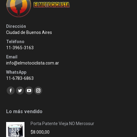
Dirección
Ciudad de Buenos Aires
Teléfono
11-3965-3163
Email
info@elmotociclista.com.ar
WhatsApp
11-6783-6863
Encuéntranos en:
Facebook
Twitter
YouTube
Instagram
page
page
page
page
opens
opens
opens
opens
Lo más vendido
in
in
in
in
Porta Patente Vieja NO Mercosur
new
new
new
new
$
8.000,00
window
window
window
window