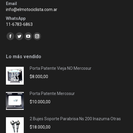
Email
info@elmotociclista.com.ar
WhatsApp
11-6783-6863
Encuéntranos en:
Facebook
Twitter
YouTube
Instagram
page
page
page
page
opens
opens
opens
opens
Lo más vendido
in
in
in
in
Porta Patente Vieja NO Mercosur
new
new
new
new
$
8.000,00
window
window
window
window
Porta Patente Mercosur
$
10.000,00
2 Bujes Soporte Parabrisa Ns 200 Inazuma Otras
$
18.000,00