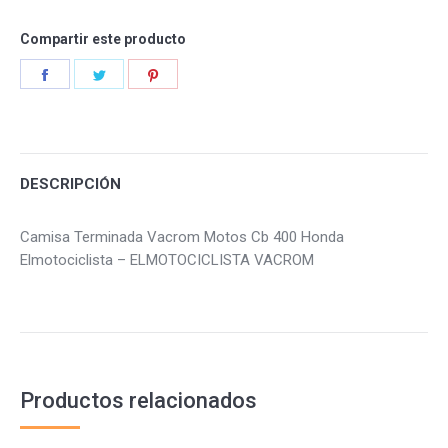
Compartir este producto
Share
Share
Share
on
on
on
Facebook
Twitter
Pinterest
DESCRIPCIÓN
Camisa Terminada Vacrom Motos Cb 400 Honda
Elmotociclista – ELMOTOCICLISTA VACROM
Productos relacionados