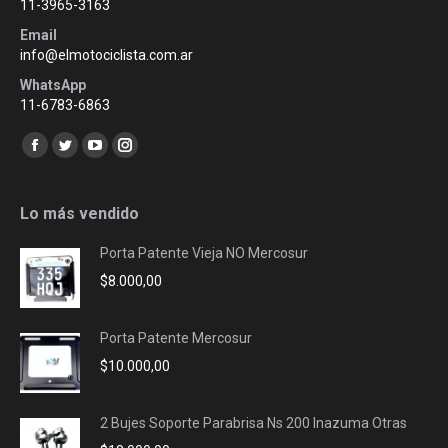
11-3965-3163
Email
info@elmotociclista.com.ar
WhatsApp
11-6783-6863
Encuéntranos en:
Facebook
Twitter
YouTube
Instagram
page
page
page
page
opens
opens
opens
opens
Lo más vendido
in
in
in
in
Porta Patente Vieja NO Mercosur
new
new
new
new
$
8.000,00
window
window
window
window
Porta Patente Mercosur
$
10.000,00
2 Bujes Soporte Parabrisa Ns 200 Inazuma Otras