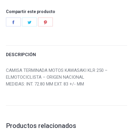
Compartir este producto
Share
Share
Share
on
on
on
Facebook
Twitter
Pinterest
DESCRIPCIÓN
CAMISA TERMINADA MOTOS KAWASAKI KLR 250 –
ELMOTOCICLISTA – ORIGEN NACIONAL
MEDIDAS: INT. 72.80 MM EXT. 83 +/- MM
Productos relacionados