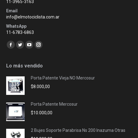
11-3965-3163
Email
info@elmotociclista.com.ar
WhatsApp
11-6783-6863
Encuéntranos en:
Facebook
Twitter
YouTube
Instagram
page
page
page
page
opens
opens
opens
opens
Lo más vendido
in
in
in
in
Porta Patente Vieja NO Mercosur
new
new
new
new
$
8.000,00
window
window
window
window
Porta Patente Mercosur
$
10.000,00
2 Bujes Soporte Parabrisa Ns 200 Inazuma Otras