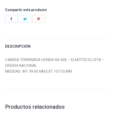
Compartir este producto
Share
Share
Share
on
on
on
Facebook
Twitter
Pinterest
DESCRIPCIÓN
CAMISA TERMINADA HONDA NX 600 – ELMOTOCICLISTA –
ORIGEN NACIONAL
MEDIDAS: INT. 99.00 MM EXT. 107.05 MM
Productos relacionados