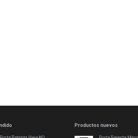
ndido
Productos nuevos
Porta Patente Vieja NO
Porta Patente Merc