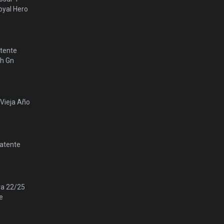
yal Hero
tente
lh Gn
 Vieja Año
Patente
ra 22/25
e