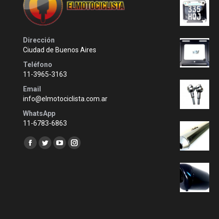
Dirección
Ciudad de Buenos Aires
Teléfono
11-3965-3163
Email
info@elmotociclista.com.ar
WhatsApp
11-6783-6863
Encuéntranos en:
Facebook
Twitter
YouTube
Instagram
page
page
page
page
opens
opens
opens
opens
in
in
in
in
new
new
new
new
window
window
window
window