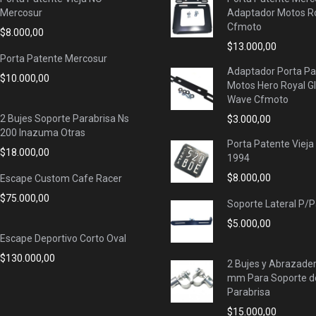
Mercosur
Adaptador Motos Ro
Cfmoto
$
8.000,00
$
13.000,00
Porta Patente Mercosur
Adaptador Porta Pa
$
10.000,00
Motos Hero Royal G
Wave Cfmoto
2 Bujes Soporte Parabrisa Ns
$
3.000,00
200 Inazuma Otras
Porta Patente Vieja
$
18.000,00
1994
$
8.000,00
Escape Custom Cafe Racer
$
75.000,00
Soporte Lateral P/
$
5.000,00
Escape Deportivo Corto Oval
$
130.000,00
2 Bujes y Abrazade
mm Para Soporte d
Parabrisa
$
15.000,00