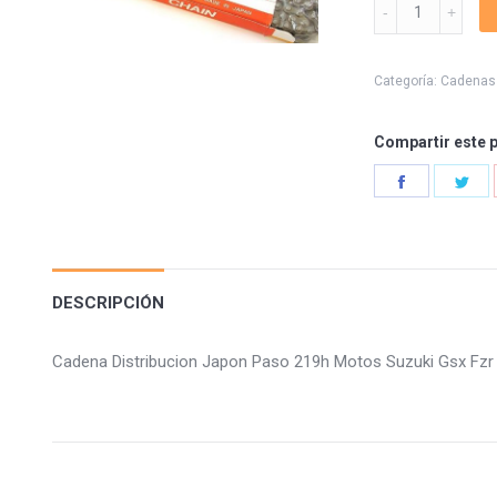
Cadena
Distribucion
Japon
Paso
Categoría:
Cadenas 
219h
quantity
Compartir este 
Share
Sha
on
on
Facebook
Twi
DESCRIPCIÓN
Cadena Distribucion Japon Paso 219h Motos Suzuki Gsx Fz