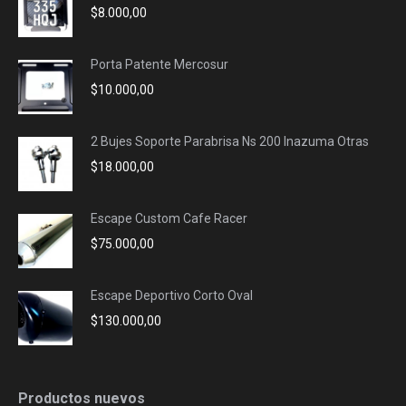
$
8.000,00
window
window
window
window
Porta Patente Mercosur
$
10.000,00
2 Bujes Soporte Parabrisa Ns 200 Inazuma Otras
$
18.000,00
Escape Custom Cafe Racer
$
75.000,00
Escape Deportivo Corto Oval
$
130.000,00
Productos nuevos