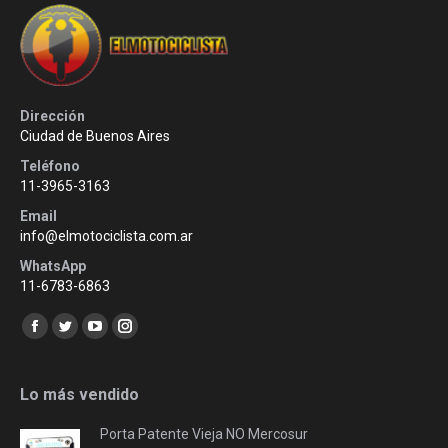
Dirección
Ciudad de Buenos Aires
Teléfono
11-3965-3163
Email
info@elmotociclista.com.ar
WhatsApp
11-6783-6863
Encuéntranos en:
Facebook
Twitter
YouTube
Instagram
page
page
page
page
opens
opens
opens
opens
Lo más vendido
in
in
in
in
Porta Patente Vieja NO Mercosur
new
new
new
new