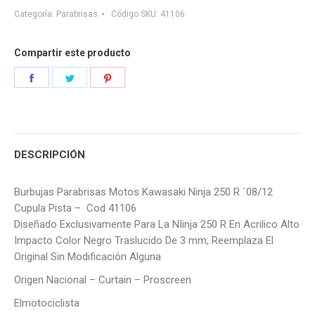
250
Categoría:
Parabrisas
Código SKU:
41106
R
quantity
Compartir este producto
Share
Share
Share
on
on
on
Facebook
Twitter
Pinterest
DESCRIPCIÓN
Burbujas Parabrisas Motos Kawasaki Ninja 250 R ´08/12
Cupula Pista – Cod 41106
Diseñado Exclusivamente Para La NIinja 250 R En Acrilico Alto
Impacto Color Negro Traslucido De 3 mm, Reemplaza El
Original Sin Modificación Alguna
Origen Nacional – Curtain – Proscreen
Elmotociclista