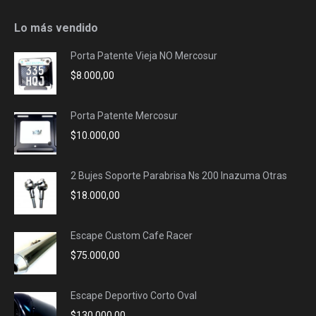
page
page
page
page
opens
opens
opens
opens
Lo más vendido
in
in
in
in
Porta Patente Vieja NO Mercosur
new
new
new
new
$
8.000,00
window
window
window
window
Porta Patente Mercosur
$
10.000,00
2 Bujes Soporte Parabrisa Ns 200 Inazuma Otras
$
18.000,00
Escape Custom Cafe Racer
$
75.000,00
Escape Deportivo Corto Oval
$
130.000,00