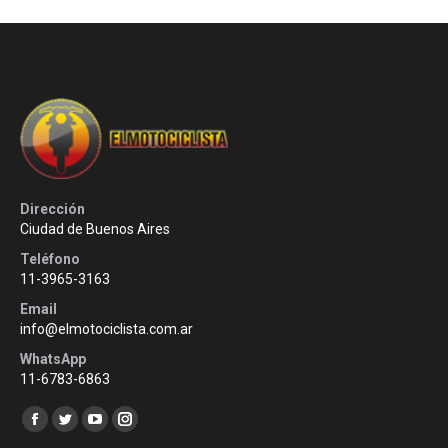
Dirección
Ciudad de Buenos Aires
Teléfono
11-3965-3163
Email
info@elmotociclista.com.ar
WhatsApp
11-6783-6863
Encuéntranos en:
Facebook
Twitter
YouTube
Instagram