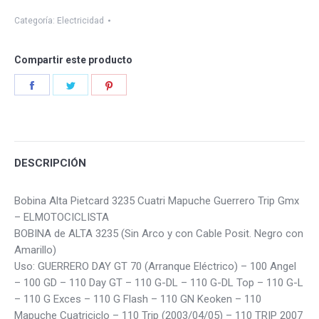
Categoría:
Electricidad
Compartir este producto
Share
Share
Share
on
on
on
Facebook
Twitter
Pinterest
DESCRIPCIÓN
Bobina Alta Pietcard 3235 Cuatri Mapuche Guerrero Trip Gmx
– ELMOTOCICLISTA
BOBINA de ALTA 3235 (Sin Arco y con Cable Posit. Negro con
Amarillo)
Uso: GUERRERO DAY GT 70 (Arranque Eléctrico) – 100 Angel
– 100 GD – 110 Day GT – 110 G-DL – 110 G-DL Top – 110 G-L
– 110 G Exces – 110 G Flash – 110 GN Keoken – 110
Mapuche Cuatriciclo – 110 Trip (2003/04/05) – 110 TRIP 2007