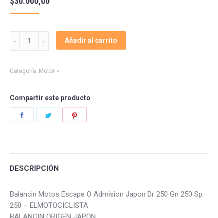
$
30.000,00
Balancin
Añadir al carrito
Escape
Admision
Dr
Categoría:
Motor
250
Gn
Compartir este producto
Sp
quantity
Share
Share
Share
on
on
on
Facebook
Twitter
Pinterest
DESCRIPCIÓN
Balancin Motos Escape O Admision Japon Dr 250 Gn 250 Sp
250 – ELMOTOCICLISTA
BALANCIN ORIGEN JAPON