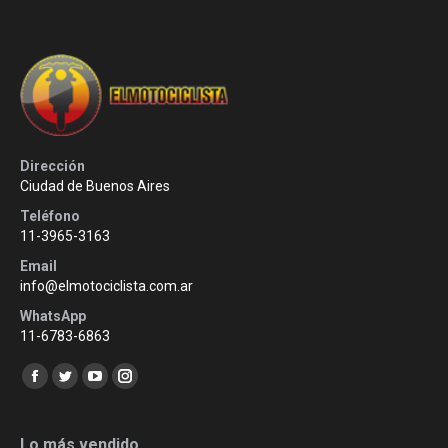
Dirección
Ciudad de Buenos Aires
Teléfono
11-3965-3163
Email
info@elmotociclista.com.ar
WhatsApp
11-6783-6863
Encuéntranos en:
Facebook
Twitter
YouTube
Instagram
page
page
page
page
opens
opens
opens
opens
Lo más vendido