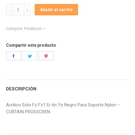
Acrilico
Añadir al carrito
Solo
Fz
Fz1
Categoría:
Parabrisas
Er
6n
Compartir este producto
Ys
quantity
Share
Share
Share
on
on
on
Facebook
Twitter
Pinterest
DESCRIPCIÓN
Acrilico Solo Fz Fz1 Er 6n Ys Negro Para Soporte Nylon –
CURTAIN PROSSCREN