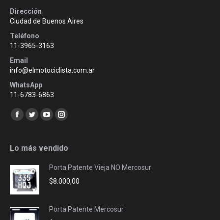
Dirección
Ciudad de Buenos Aires
Teléfono
11-3965-3163
Email
info@elmotociclista.com.ar
WhatsApp
11-6783-6863
Encuéntranos en:
Facebook
Twitter
YouTube
Instagram
page
page
page
page
opens
opens
opens
opens
Lo más vendido
in
in
in
in
Porta Patente Vieja NO Mercosur
new
new
new
new
$
8.000,00
window
window
window
window
Porta Patente Mercosur