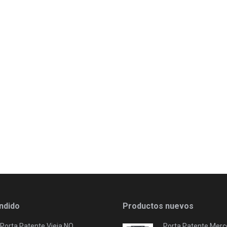
ndido
Productos nuevos
Porta Patente Vieja NO
Porta Patente Merc