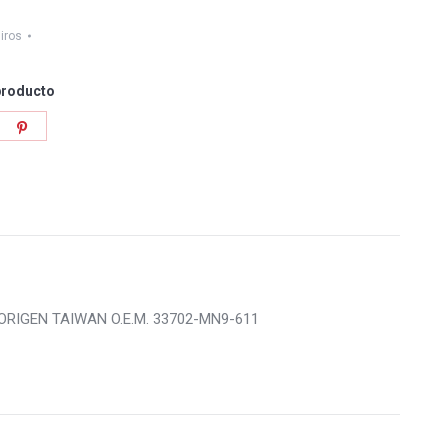
iros
producto
re
Share
on
tter
Pinterest
 – ORIGEN TAIWAN O.E.M. 33702-MN9-611