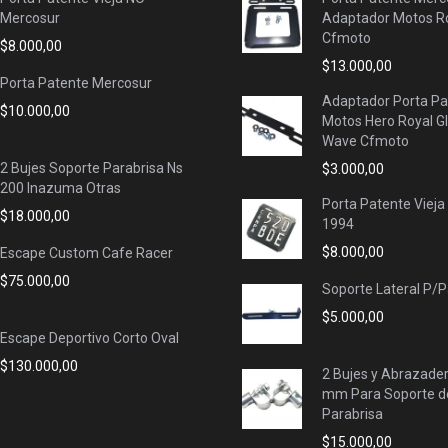
Mercosur
Adaptador Motos Ro
Cfmoto
$
8.000,00
$
13.000,00
Porta Patente Mercosur
Adaptador Porta Pa
$
10.000,00
Motos Hero Royal G
Wave Cfmoto
2 Bujes Soporte Parabrisa Ns
$
3.000,00
200 Inazuma Otras
Porta Patente Vieja
$
18.000,00
1994
$
8.000,00
Escape Custom Cafe Racer
$
75.000,00
Soporte Lateral P/
$
5.000,00
Escape Deportivo Corto Oval
$
130.000,00
2 Bujes y Abrazade
mm Para Soporte d
Parabrisa
$
15.000,00