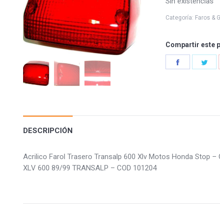
Sin existencias
Categoría:
Faros & G
Compartir este 
Share
Sha
on
on
Facebook
Twi
DESCRIPCIÓN
Acrilico Farol Trasero Transalp 600 Xlv Motos Honda Stop
XLV 600 89/99 TRANSALP – COD 101204