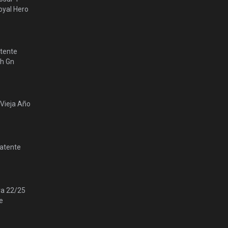
yal Hero
tente
lh Gn
 Vieja Año
Patente
ra 22/25
e