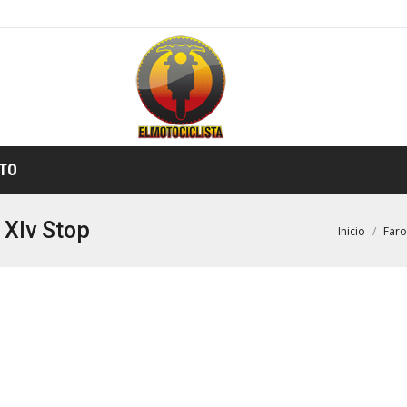
TIENDA ONLINE
TO
 Xlv Stop
Estás aquí:
Inicio
Faro