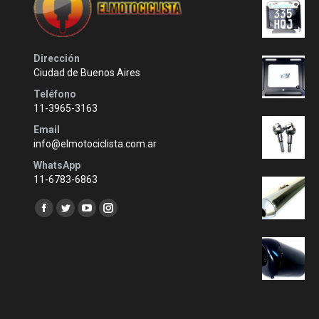
Dirección
Ciudad de Buenos Aires
Teléfono
11-3965-3163
Email
info@elmotociclista.com.ar
WhatsApp
11-6783-6863
Encuéntranos en:
Facebook
Twitter
YouTube
Instagram
page
page
page
page
opens
opens
opens
opens
in
in
in
in
new
new
new
new
window
window
window
window