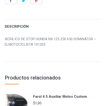
Share
Share
Share
on
on
on
Facebook
Twitter
Pinterest
DESCRIPCIÓN
ACRILICO DE STOP HONDA NX 125 250 650 DOMINATOR –
ELMOTOCICLISTA 101203
Productos relacionados
Farol 4.5 Auxiliar Motos Custom
$
1,00