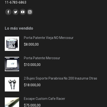
11-6783-6863
Encuéntranos en:
Facebook
Twitter
YouTube
Instagram
page
page
page
page
opens
opens
opens
opens
Lo más vendido
in
in
in
in
Porta Patente Vieja NO Mercosur
new
new
new
new
$
8.000,00
window
window
window
window
Porta Patente Mercosur
$
10.000,00
2 Bujes Soporte Parabrisa Ns 200 Inazuma Otras
$
18.000,00
Escape Custom Cafe Racer
$
75.000,00