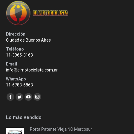
Dirección
Ciudad de Buenos Aires
Teléfono
11-3965-3163
Email
info@elmotociclista.com.ar
WhatsApp
11-6783-6863
Encuéntranos en:
Facebook
Twitter
YouTube
Instagram
page
page
page
page
opens
opens
opens
opens
Lo más vendido
in
in
in
in
Porta Patente Vieja NO Mercosur
new
new
new
new