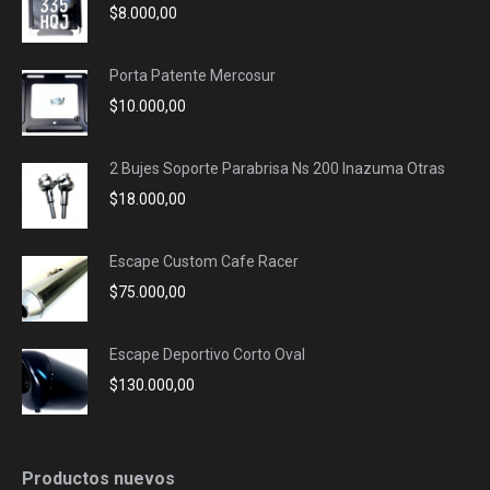
$
8.000,00
window
window
window
window
Porta Patente Mercosur
$
10.000,00
2 Bujes Soporte Parabrisa Ns 200 Inazuma Otras
$
18.000,00
Escape Custom Cafe Racer
$
75.000,00
Escape Deportivo Corto Oval
$
130.000,00
Productos nuevos