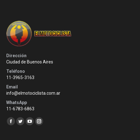
Dirección
Ciudad de Buenos Aires
Teléfono
11-3965-3163
Email
info@elmotociclista.com.ar
WhatsApp
11-6783-6863
Encuéntranos en:
Facebook
Twitter
YouTube
Instagram
page
page
page
page