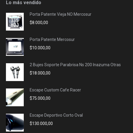
opens
opens
opens
opens
Lo más vendido
in
in
in
in
Porta Patente Vieja NO Mercosur
new
new
new
new
$
8.000,00
window
window
window
window
Porta Patente Mercosur
$
10.000,00
2 Bujes Soporte Parabrisa Ns 200 Inazuma Otras
$
18.000,00
Escape Custom Cafe Racer
$
75.000,00
Escape Deportivo Corto Oval
$
130.000,00