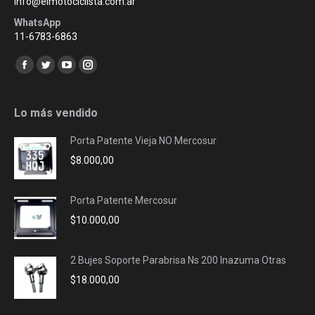
info@elmotociclista.com.ar
WhatsApp
11-6783-6863
Encuéntranos en:
Facebook
Twitter
YouTube
Instagram
page
page
page
page
opens
opens
opens
opens
Lo más vendido
in
in
in
in
Porta Patente Vieja NO Mercosur
new
new
new
new
$
8.000,00
window
window
window
window
Porta Patente Mercosur
$
10.000,00
2 Bujes Soporte Parabrisa Ns 200 Inazuma Otras
$
18.000,00