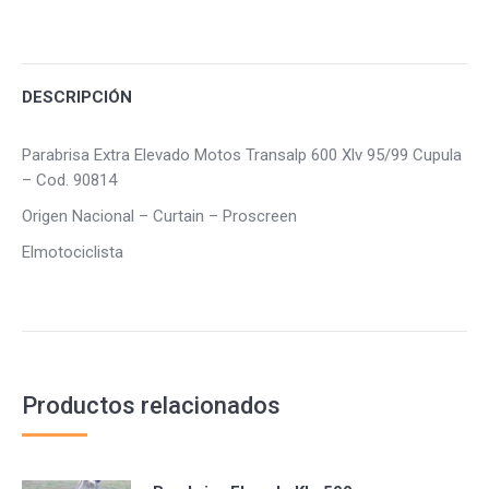
on
on
on
Facebook
Twitter
Pinterest
DESCRIPCIÓN
Parabrisa Extra Elevado Motos Transalp 600 Xlv 95/99 Cupula
– Cod. 90814
Origen Nacional – Curtain – Proscreen
Elmotociclista
Productos relacionados