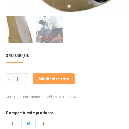
$
40.000,00
Parabrisa
Añadir al carrito
Transalp
600
Xlv
Categoría:
Parabrisas
Código SKU:
90814
95/99
quantity
Compartir este producto
Share
Share
Share