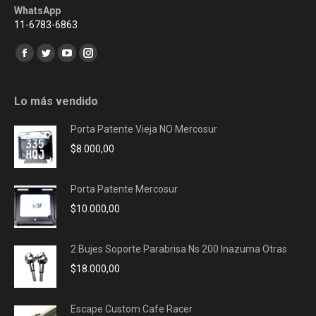
WhatsApp
11-6783-6863
Encuéntranos en:
Facebook
Twitter
YouTube
Instagram
page
page
page
page
opens
opens
opens
opens
Lo más vendido
in
in
in
in
Porta Patente Vieja NO Mercosur
new
new
new
new
$
8.000,00
window
window
window
window
Porta Patente Mercosur
$
10.000,00
2 Bujes Soporte Parabrisa Ns 200 Inazuma Otras
$
18.000,00
Escape Custom Cafe Racer