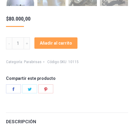
$
80.000,00
Parabrisa
Añadir al carrito
Falcon
Nx
400
Categoría:
Parabrisas
Código SKU:
10115
Tornado
250
Compartir este producto
Ktm
quantity
Share
Share
Share
on
on
on
Facebook
Twitter
Pinterest
DESCRIPCIÓN