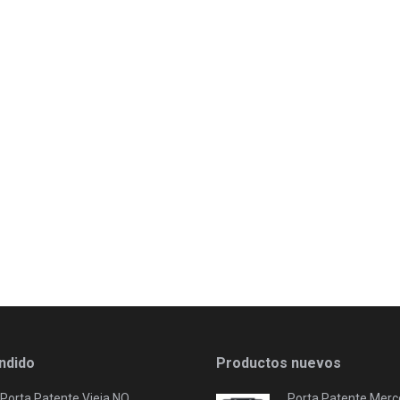
ndido
Productos nuevos
Porta Patente Vieja NO
Porta Patente Merc