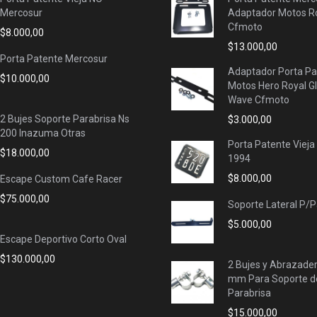
Mercosur
Adaptador Motos Ro
Cfmoto
$
8.000,00
$
13.000,00
Porta Patente Mercosur
Adaptador Porta Pa
$
10.000,00
Motos Hero Royal G
Wave Cfmoto
2 Bujes Soporte Parabrisa Ns
$
3.000,00
200 Inazuma Otras
Porta Patente Vieja
$
18.000,00
1994
$
8.000,00
Escape Custom Cafe Racer
$
75.000,00
Soporte Lateral P/
$
5.000,00
Escape Deportivo Corto Oval
$
130.000,00
2 Bujes y Abrazade
mm Para Soporte d
Parabrisa
$
15.000,00