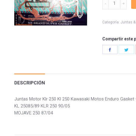
Juntas
Motor
Klr
250
Categoría:
Juntas &
Kl
250
Compartir este 
quantity
Share
Sha
on
on
Facebook
Twi
DESCRIPCIÓN
Juntas Motor Klr 250 Kl 250 Kawasaki Motos Enduro Gaske
KL 25085/89 KLR 250 90/05
MOJAVE 250 87/04