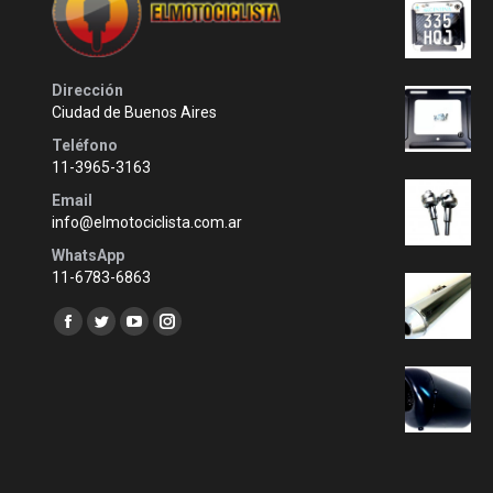
Dirección
Ciudad de Buenos Aires
Teléfono
11-3965-3163
Email
info@elmotociclista.com.ar
WhatsApp
11-6783-6863
Encuéntranos en:
Facebook
Twitter
YouTube
Instagram
page
page
page
page
opens
opens
opens
opens
in
in
in
in
new
new
new
new
window
window
window
window