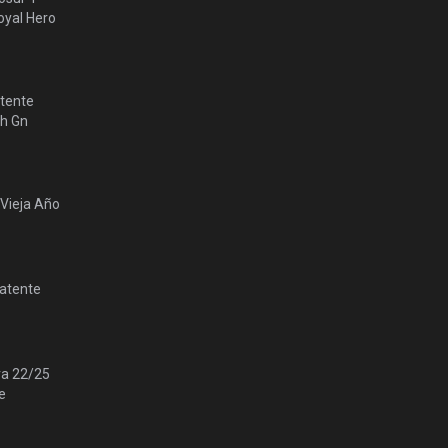
yal Hero
tente
lh Gn
 Vieja Año
Patente
ra 22/25
e