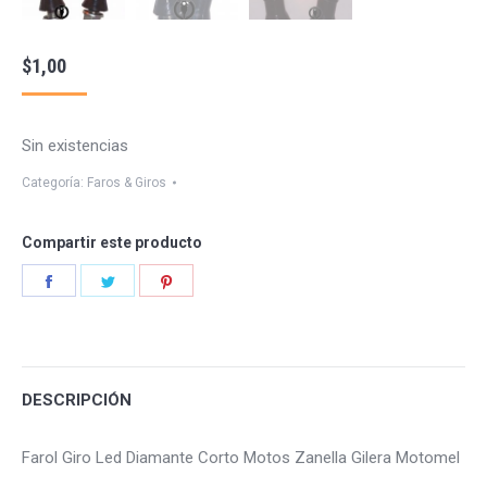
$
1,00
Sin existencias
Categoría:
Faros & Giros
Compartir este producto
Share
Share
Share
on
on
on
Facebook
Twitter
Pinterest
DESCRIPCIÓN
Farol Giro Led Diamante Corto Motos Zanella Gilera Motomel