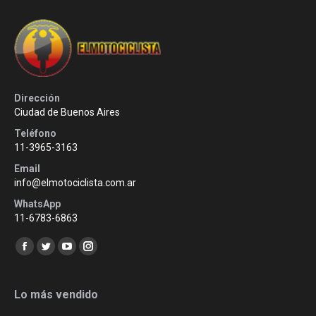
Dirección
Ciudad de Buenos Aires
Teléfono
11-3965-3163
Email
info@elmotociclista.com.ar
WhatsApp
11-6783-6863
Encuéntranos en:
Facebook
Twitter
YouTube
Instagram
page
page
page
page
opens
opens
opens
opens
Lo más vendido
in
in
in
in