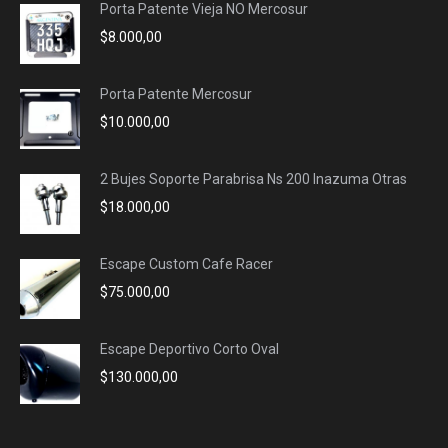
Porta Patente Vieja NO Mercosur
new
new
new
new
$
8.000,00
window
window
window
window
Porta Patente Mercosur
$
10.000,00
2 Bujes Soporte Parabrisa Ns 200 Inazuma Otras
$
18.000,00
Escape Custom Cafe Racer
$
75.000,00
Escape Deportivo Corto Oval
$
130.000,00