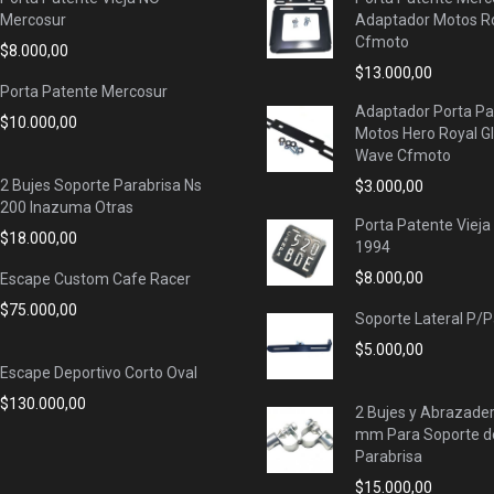
Mercosur
Adaptador Motos Ro
Cfmoto
$
8.000,00
$
13.000,00
Porta Patente Mercosur
Adaptador Porta Pa
$
10.000,00
Motos Hero Royal G
Wave Cfmoto
2 Bujes Soporte Parabrisa Ns
$
3.000,00
200 Inazuma Otras
Porta Patente Vieja
$
18.000,00
1994
$
8.000,00
Escape Custom Cafe Racer
$
75.000,00
Soporte Lateral P/
$
5.000,00
Escape Deportivo Corto Oval
$
130.000,00
2 Bujes y Abrazade
mm Para Soporte d
Parabrisa
$
15.000,00