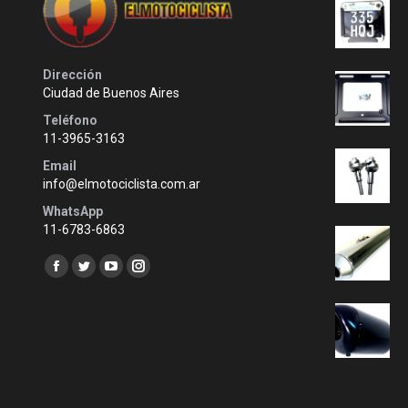
Dirección
Ciudad de Buenos Aires
Teléfono
11-3965-3163
Email
info@elmotociclista.com.ar
WhatsApp
11-6783-6863
Encuéntranos en:
Facebook
Twitter
YouTube
Instagram
page
page
page
page
opens
opens
opens
opens
in
in
in
in
new
new
new
new
window
window
window
window