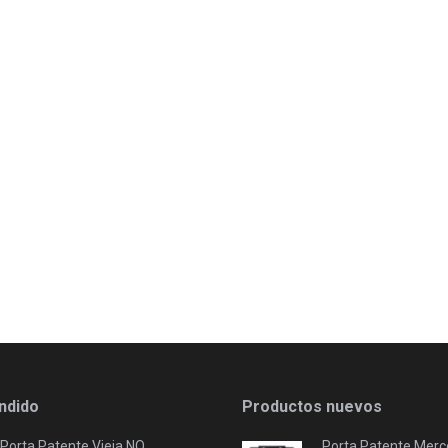
ndido
Productos nuevos
Porta Patente Vieja NO
Porta Patente Merc