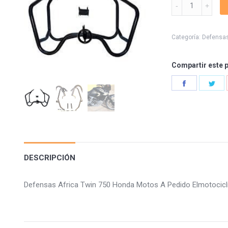
Defensas
Africa
Twin
750
Categoría:
Defensa
quantity
Compartir este 
Share
Sha
on
on
Facebook
Twi
DESCRIPCIÓN
Defensas Africa Twin 750 Honda Motos A Pedido Elmotocicl