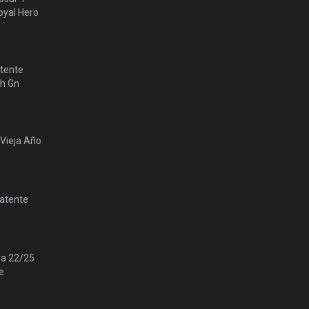
yal Hero
tente
lh Gn
 Vieja Año
Patente
ra 22/25
e