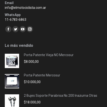
Email
info@elmotociclista.com.ar
WhatsApp
11-6783-6863
Encuéntranos en:
Facebook
Twitter
YouTube
Instagram
page
page
page
page
opens
opens
opens
opens
Lo más vendido
in
in
in
in
Porta Patente Vieja NO Mercosur
new
new
new
new
$
8.000,00
window
window
window
window
Porta Patente Mercosur
$
10.000,00
2 Bujes Soporte Parabrisa Ns 200 Inazuma Otras
$
18.000,00