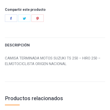
Compartir este producto
Share
Share
Share
on
on
on
Facebook
Twitter
Pinterest
DESCRIPCIÓN
CAMISA TERMINADA MOTOS SUZUKI TS 250 – HIRO 250 –
ELMOTOCICLISTA ORIGEN NACIONAL
Productos relacionados