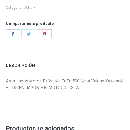
quantity
Categoría:
Motor
Compartir este producto
Share
Share
Share
on
on
on
Facebook
Twitter
Pinterest
DESCRIPCIÓN
Aros Japon Motos Ex Vn Kle Er En 500 Ninja Vulcan Kawasaki
– ORIGEN JAPON – ELMOTOCICLISTA
Productos relacionados