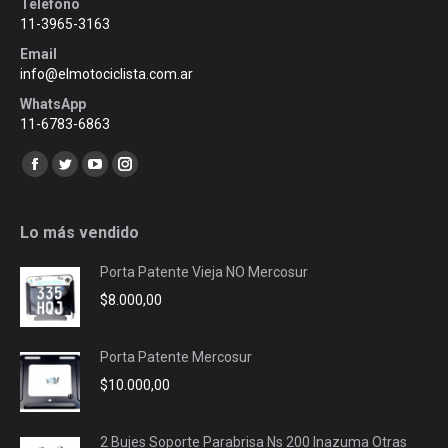
Teléfono
11-3965-3163
Email
info@elmotociclista.com.ar
WhatsApp
11-6783-6863
Encuéntranos en:
Facebook
Twitter
YouTube
Instagram
page
page
page
page
opens
opens
opens
opens
Lo más vendido
in
in
in
in
Porta Patente Vieja NO Mercosur
new
new
new
new
$
8.000,00
window
window
window
window
Porta Patente Mercosur
$
10.000,00
2 Bujes Soporte Parabrisa Ns 200 Inazuma Otras