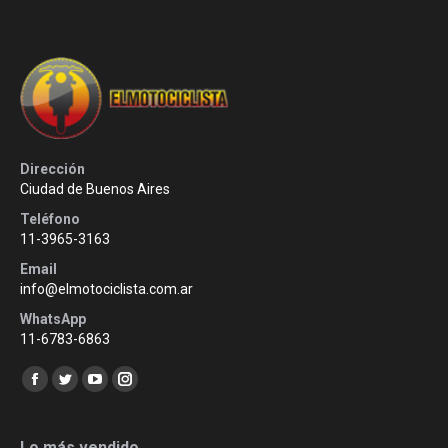
Dirección
Ciudad de Buenos Aires
Teléfono
11-3965-3163
Email
info@elmotociclista.com.ar
WhatsApp
11-6783-6863
Encuéntranos en:
Facebook
Twitter
YouTube
Instagram
page
page
page
page
opens
opens
opens
opens
Lo más vendido