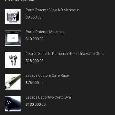
in
in
in
in
Porta Patente Vieja NO Mercosur
new
new
new
new
$
8.000,00
window
window
window
window
Porta Patente Mercosur
$
10.000,00
2 Bujes Soporte Parabrisa Ns 200 Inazuma Otras
$
18.000,00
Escape Custom Cafe Racer
$
75.000,00
Escape Deportivo Corto Oval
$
130.000,00