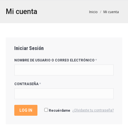
Mi cuenta
Estás aquí:
Inicio
Mi cuenta
Iniciar Sesión
NOMBRE DE USUARIO O CORREO ELECTRÓNICO
*
CONTRASEÑA
*
LOG IN
¿Olvidaste tu contraseña?
Recuérdame